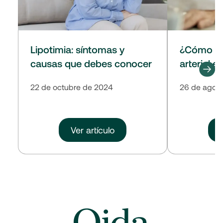
Lipotimia: síntomas y
¿Cómo sub
causas que debes conocer
arterial 
22 de octubre de 2024
26 de agos
Ver artículo