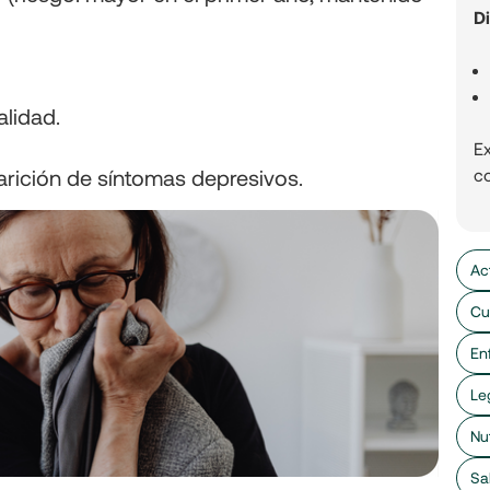
D
alidad.
E
arición de síntomas depresivos.
c
Ac
Cu
En
Le
Nu
Sa