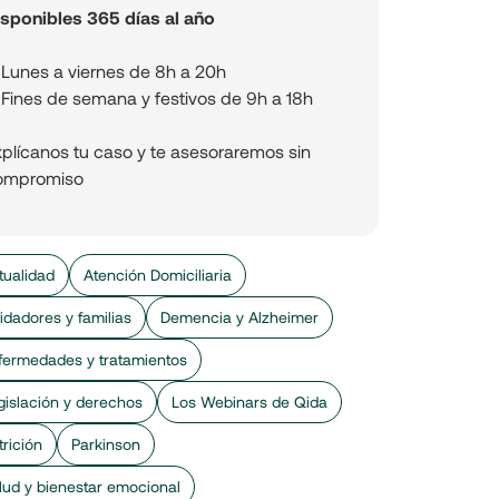
isponibles 365 días al año
Lunes a viernes de 8h a 20h
Fines de semana y festivos de 9h a 18h
xplícanos tu caso y te asesoraremos sin
ompromiso
tualidad
Atención Domiciliaria
idadores y familias
Demencia y Alzheimer
fermedades y tratamientos
gislación y derechos
Los Webinars de Qida
trición
Parkinson
lud y bienestar emocional