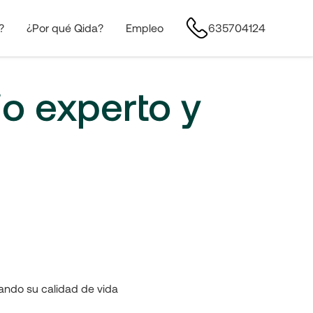
?
¿Por qué Qida?
Empleo
635704124
io experto y
ando su calidad de vida