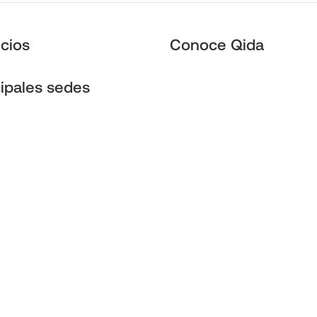
icios
Conoce Qida
cipales sedes