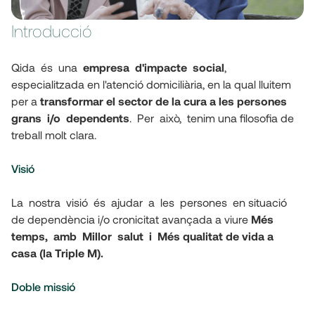
Introducció
Qida  és  una  
empresa  d'impacte  social
, 
especialitzada en l'atenció domiciliària, en la qual lluitem 
per a 
transformar el sector de la cura a les persones  
grans  i/o  dependents
.  Per  això,  tenim una filosofia de 
treball molt clara.  
Visió
La  nostra  visió  és  ajudar  a  les  persones  en situació 
de dependència i/o cronicitat avançada a viure 
Més  
temps,  amb  Millor  salut  i  Més qualitat de vida a 
casa (la
Triple M).  
Doble missió