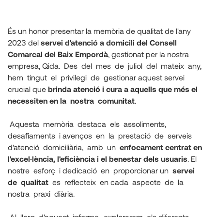
És un honor presentar la memòria de qualitat de l'any 
2023 del 
servei d'atenció a domicili del Consell 
Comarcal del Baix Empordà
, gestionat per la nostra 
empresa, Qida.  Des  del  mes  de  juliol  del  mateix  any,  
hem  tingut  el  privilegi  de  gestionar aquest servei 
crucial que 
brinda atenció i cura a aquells que més el 
necessiten en la  nostra  comunitat
. 
 Aquesta  memòria  destaca  els  assoliments,  
desafiaments  i avenços  en  la  prestació  de  serveis  
d'atenció  domiciliària,  amb  un  
enfocament centrat en 
l'excel·lència, l'eficiència i el benestar dels usuaris
. El  
nostre  esforç  i dedicació  en  proporcionar un  
servei  
de  qualitat
  es  reflecteix  en cada  aspecte  de  la  
nostra  praxi  diària. 
 Al  llarg  d'aquest  informe,  explorarem  els diferents  