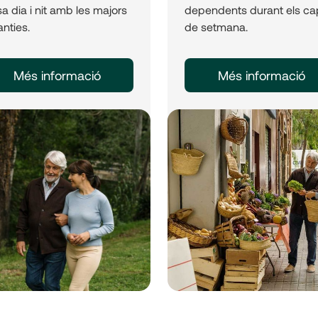
a dia i nit amb les majors
dependents durant els ca
nties.
de setmana.
Més informació
Més informació