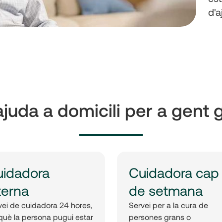
d'a
ajuda a domicili per a gent
uidadora
Cuidadora cap
terna
de setmana
vei de cuidadora 24 hores,
Servei per a la cura de
què la persona pugui estar
persones grans o