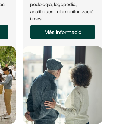
ps
podologia, logopèdia,
analítiques, telemonitorització
i més.
Més informació