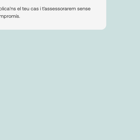
plica'ns el teu cas i t'assessorarem sense
mpromís.