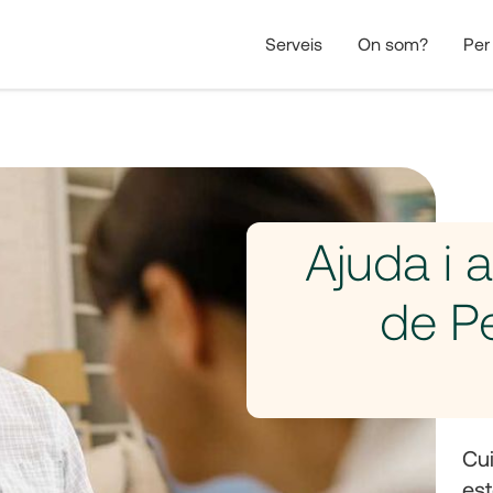
Serveis
On som?
Per
Ajuda i
de P
Cui
est