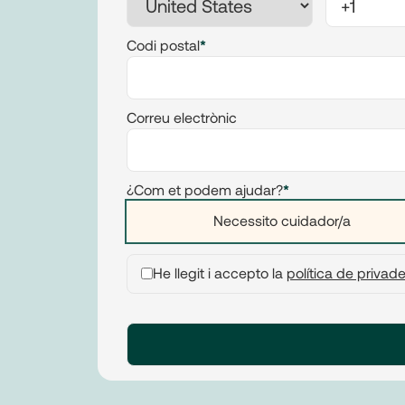
Codi postal
*
Correu electrònic
¿Com et podem ajudar?
*
Necessito cuidador/a
He llegit i accepto la
política de privad