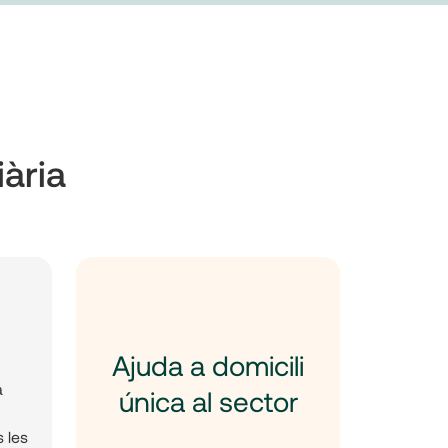
iària
Ajuda a domicili
a
única al sector
s les