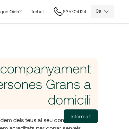
Ca
 què Qida?
Treball
635704124
 acompanyament
ersones Grans a
domicili
Informa't
dem dels teus al seu domicili. A Qida
em acreditats per donar serveis