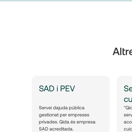
Altr
SAD i PEV
Se
cu
Servei dajuda pública
"Qi
gestionat per empreses
ser
privades. Qida és empresa
aco
SAD acreditada.
cuid