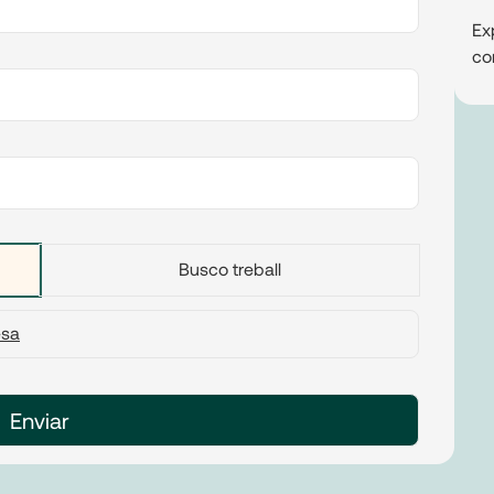
Ex
co
Busco treball
esa