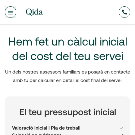
635
Hem fet un càlcul inicial
del cost del teu servei
Un dels nostres assessors familiars es posarà en contacte
amb tu per calcular en detall el cost final del servei.
El teu pressupost inicial
Valoració inicial i Pla de treball
Selecció de cuidador/a