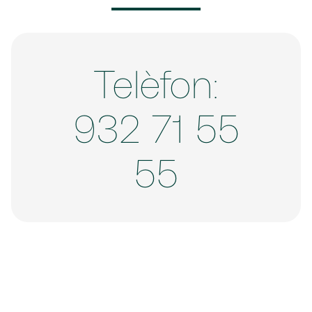
Telèfon:
932 71 55
55