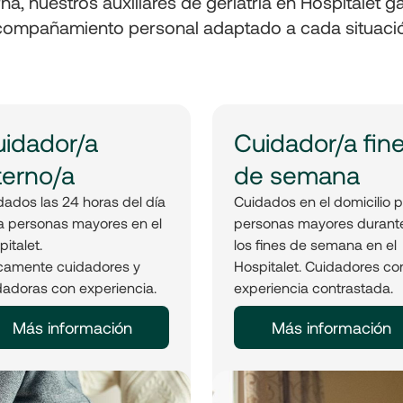
na, nuestros auxiliares de geriatría en Hospitalet 
ompañamiento personal adaptado a cada situaci
idador/a
Cuidador/a fin
terno/a
de semana
dados las 24 horas del día
Cuidados en el domicilio 
a personas mayores en el
personas mayores durant
italet.
los fines de semana en el
camente cuidadores y
Hospitalet. Cuidadores co
dadoras con experiencia.
experiencia contrastada.
Más información
Más información