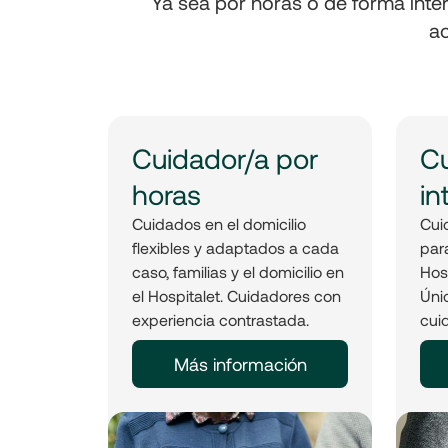
Ya sea por horas o de forma inter
ac
Cuidador/a por
Cu
horas
in
Cuidados en el domicilio
Cui
flexibles y adaptados a cada
par
caso, familias y el domicilio en
Hosp
el Hospitalet. Cuidadores con
Úni
experiencia contrastada.
cui
Más información