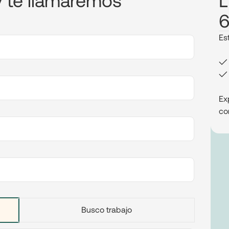
6
Es
✓ 
✓ 
Ex
co
Busco trabajo