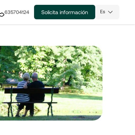
Es
Solicita información
635704124