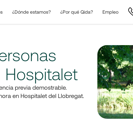
os
¿Dónde estamos?
¿Por qué Qida?
Empleo
ersonas
 Hospitalet
ncia previa demostrable.
hora en Hospitalet del Llobregat.