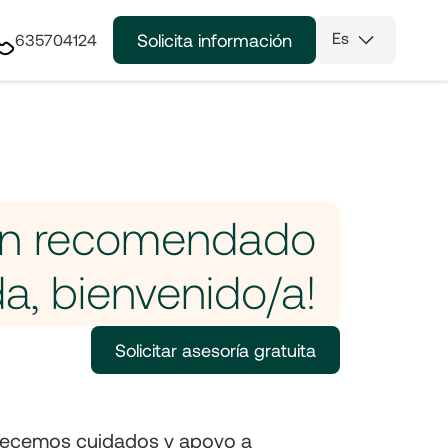
Es
Solicita información
635704124
an recomendado
a, bienvenido/a!
Solicitar asesoría gratuita
recemos cuidados y apoyo a