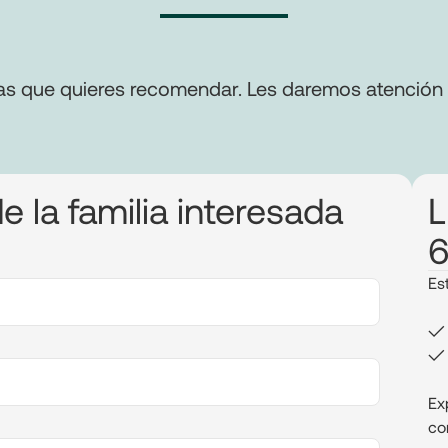
as que quieres recomendar. Les daremos atención pri
e la familia interesada
L
6
Es
✓ 
✓ 
Ex
co