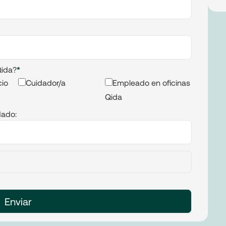
Qida?
*
cio
Cuidador/a
Empleado en oficinas
Qida
dado: