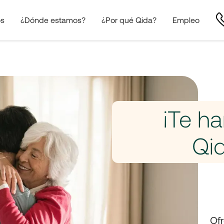
os
¿Dónde estamos?
¿Por qué Qida?
Empleo
¡Te h
Qid
Of