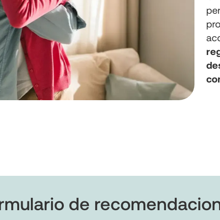
pe
pro
ac
re
des
con
rmulario de recomendacio