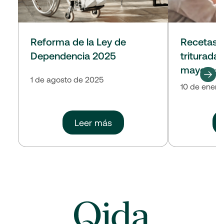
Reforma de la Ley de
Recetas 
Dependencia 2025
triturada
mayores
1 de agosto de 2025
10 de enero
Leer más